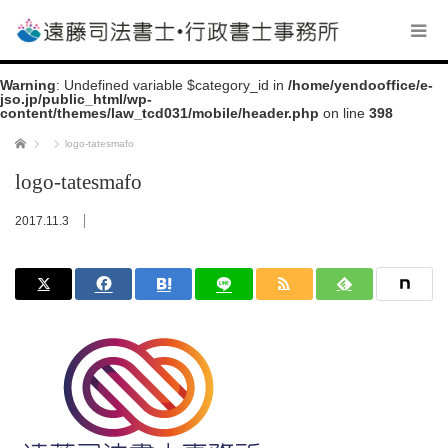
Warning
: Undefined variable $category_id in
/home/yendooffice/e-
jso.jp/public_html/wp-
content/themes/law_tcd031/mobile/header.php
on line
398
ホーム
logo-tatesmafo
logo-tatesmafo
2017.11.3