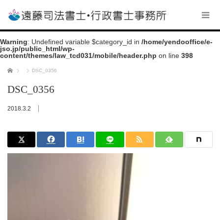
Warning
: Undefined variable $category_id in
/home/yendooffice/e-
jso.jp/public_html/wp-
content/themes/law_tcd031/mobile/header.php
on line
398
ホーム
DSC_0356
DSC_0356
2018.3.2