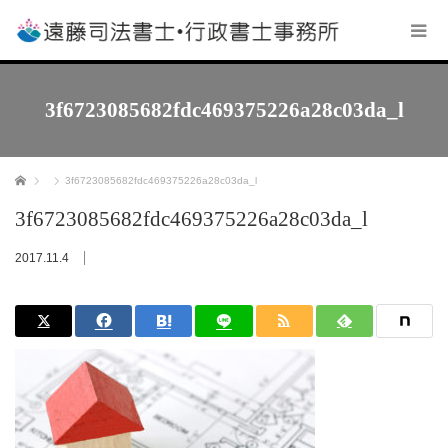
3f6723085682fdc469375226a28c03da_l
ホーム
3f6723085682fdc469375226a28c03da_l
3f6723085682fdc469375226a28c03da_l
2017.11.4