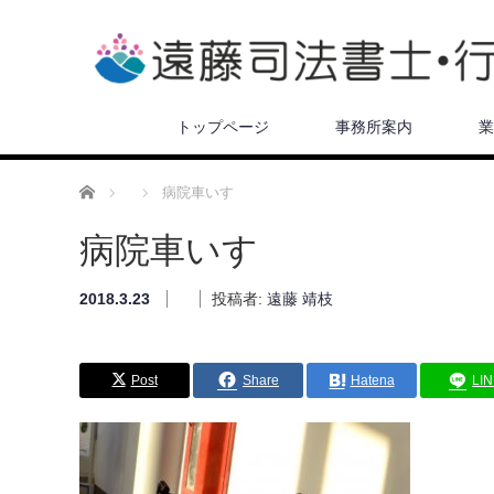
トップページ
事務所案内
業
ホーム
病院車いす
病院車いす
2018.3.23
投稿者:
遠藤 靖枝
Post
Share
Hatena
LI