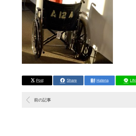
Post
Share
Hatena
LI
前の記事